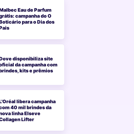
Malbec Eau de Parfum
grátis: campanha do O
Boticário para o Dia dos
Pais
Dove disponibiliza site
oficial da campanha com
brindes, kits e prêmios
L'Oréal libera campanha
com 40 mil brindes da
nova linha Elseve
Collagen Lifter