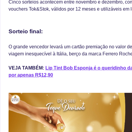
Cinco sorteios acontecem entre novembro e dezembro, com
vouchers Tok&Stok, válidos por 12 meses e utilizáveis em loj
Sorteio final:
O grande vencedor levará um cartão premiação no valor de
viagem inesquecível à Itália, berço da marca Ferrero Roche
VEJA TAMBÉM:
Lip Tint Bob Esponja é o queridinho d
por apenas R$12,90