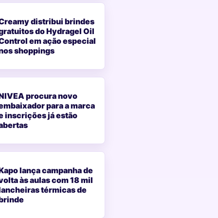
Creamy distribui brindes
gratuitos do Hydragel Oil
Control em ação especial
nos shoppings
NIVEA procura novo
embaixador para a marca
e inscrições já estão
abertas
Kapo lança campanha de
volta às aulas com 18 mil
lancheiras térmicas de
brinde