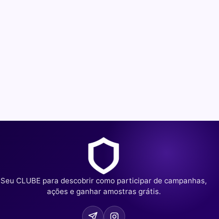
Seu CLUBE para descobrir como participar de campanhas,
ações e ganhar amostras grátis.