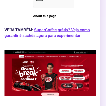
VEJA TAMBÉM:
SuperCoffee grátis? Veja como
garantir 5 sachês agora para experimentar