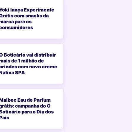
Yoki lança Experimente
Grátis com snacks da
marca para os
consumidores
O Boticário vai distribuir
mais de 1 milhão de
brindes com novo creme
Nativa SPA
Malbec Eau de Parfum
grátis: campanha do O
Boticário para o Dia dos
Pais