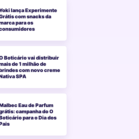
Yoki lança Experimente
Grátis com snacks da
marca para os
consumidores
O Boticário vai distribuir
mais de 1 milhão de
brindes com novo creme
Nativa SPA
Malbec Eau de Parfum
grátis: campanha do O
Boticário para o Dia dos
Pais