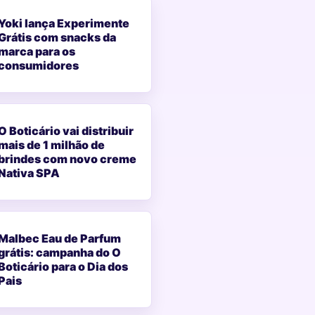
Yoki lança Experimente
Grátis com snacks da
marca para os
consumidores
O Boticário vai distribuir
mais de 1 milhão de
brindes com novo creme
Nativa SPA
Malbec Eau de Parfum
grátis: campanha do O
Boticário para o Dia dos
Pais