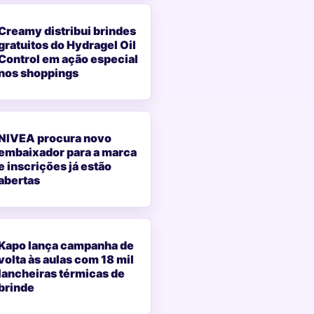
Creamy distribui brindes
gratuitos do Hydragel Oil
Control em ação especial
nos shoppings
NIVEA procura novo
embaixador para a marca
e inscrições já estão
abertas
Kapo lança campanha de
volta às aulas com 18 mil
lancheiras térmicas de
brinde