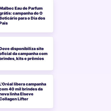
Malbec Eau de Parfum
grátis: campanha do O
Boticário para o Dia dos
Pais
Dove disponibiliza site
oficial da campanha com
brindes, kits e prêmios
L'Oréal libera campanha
com 40 mil brindes da
nova linha Elseve
Collagen Lifter