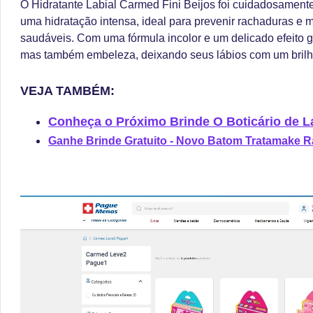
O Hidratante Labial Carmed Fini Beijos foi cuidadosament
uma hidratação intensa, ideal para prevenir rachaduras e 
saudáveis. Com uma fórmula incolor e um delicado efeito gl
mas também embeleza, deixando seus lábios com um brilho 
VEJA TAMBÉM:
Conheça o Próximo Brinde O Boticário de 
Ganhe Brinde Gratuito - Novo Batom Tratamake R