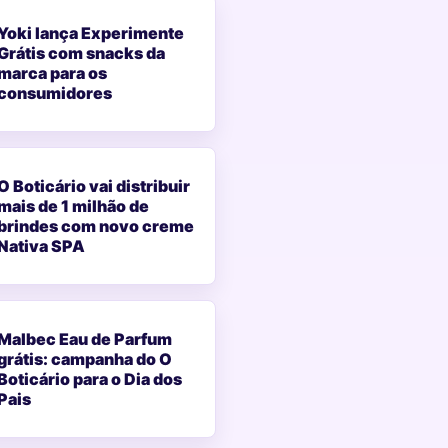
Yoki lança Experimente
Grátis com snacks da
marca para os
consumidores
O Boticário vai distribuir
mais de 1 milhão de
brindes com novo creme
Nativa SPA
Malbec Eau de Parfum
grátis: campanha do O
Boticário para o Dia dos
Pais