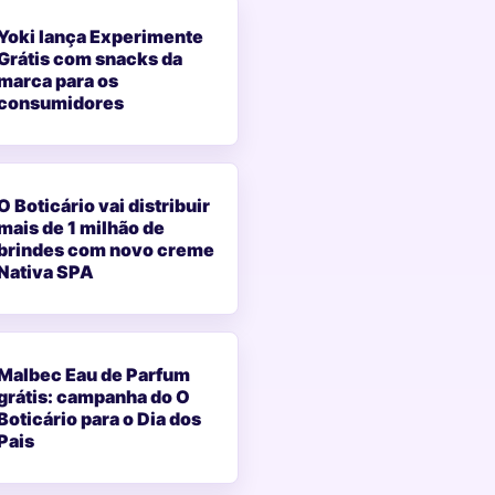
Yoki lança Experimente
Grátis com snacks da
marca para os
consumidores
O Boticário vai distribuir
mais de 1 milhão de
brindes com novo creme
Nativa SPA
Malbec Eau de Parfum
grátis: campanha do O
Boticário para o Dia dos
Pais