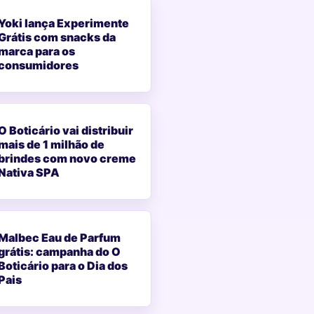
Yoki lança Experimente
Grátis com snacks da
marca para os
consumidores
O Boticário vai distribuir
mais de 1 milhão de
brindes com novo creme
Nativa SPA
Malbec Eau de Parfum
grátis: campanha do O
Boticário para o Dia dos
Pais