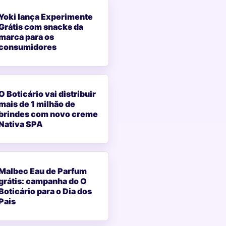
Yoki lança Experimente
Grátis com snacks da
marca para os
consumidores
O Boticário vai distribuir
mais de 1 milhão de
brindes com novo creme
Nativa SPA
Malbec Eau de Parfum
grátis: campanha do O
Boticário para o Dia dos
Pais