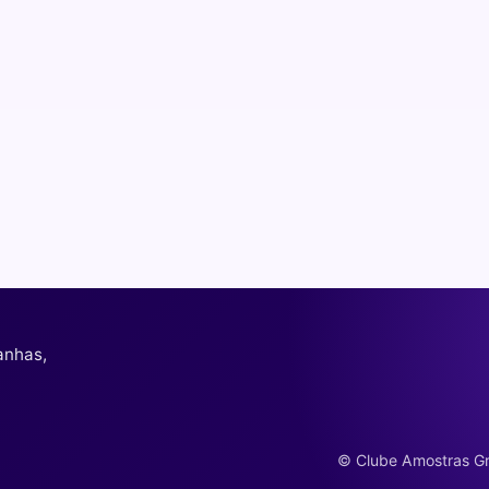
anhas,
© Clube Amostras Grá