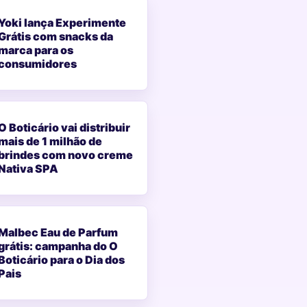
Yoki lança Experimente
Grátis com snacks da
marca para os
consumidores
O Boticário vai distribuir
mais de 1 milhão de
brindes com novo creme
Nativa SPA
Malbec Eau de Parfum
grátis: campanha do O
Boticário para o Dia dos
Pais