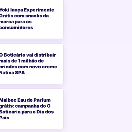
Yoki lança Experimente
Grátis com snacks da
marca para os
consumidores
O Boticário vai distribuir
mais de 1 milhão de
brindes com novo creme
Nativa SPA
Malbec Eau de Parfum
grátis: campanha do O
Boticário para o Dia dos
Pais