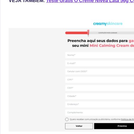
VEJA TAMBÉM:
Teste Grátis O Creme Nivea Lata 56g