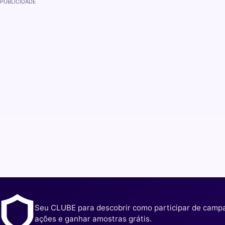
PUBLICIDADE
Seu CLUBE para descobrir como participar de camp
ações e ganhar amostras grátis.