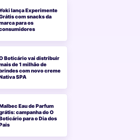
Yoki lança Experimente
Grátis com snacks da
marca para os
consumidores
O Boticário vai distribuir
mais de 1 milhão de
brindes com novo creme
Nativa SPA
Malbec Eau de Parfum
grátis: campanha do O
Boticário para o Dia dos
Pais