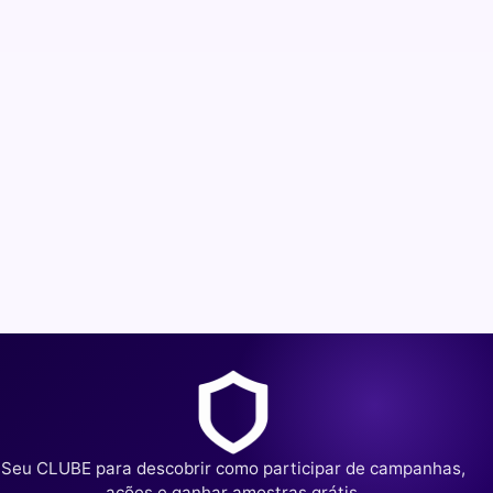
Seu CLUBE para descobrir como participar de campanhas,
ações e ganhar amostras grátis.