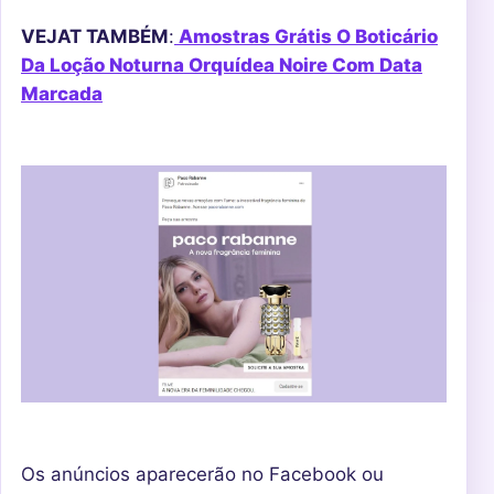
VEJAT TAMBÉM
:
Amostras Grátis O Boticário
Da Loção Noturna Orquídea Noire Com Data
Marcada
Os anúncios aparecerão no Facebook ou