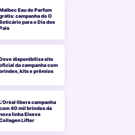
Malbec Eau de Parfum
grátis: campanha do O
Boticário para o Dia dos
Pais
Dove disponibiliza site
oficial da campanha com
brindes, kits e prêmios
L'Oréal libera campanha
com 40 mil brindes da
nova linha Elseve
Collagen Lifter