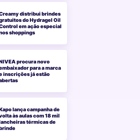
Creamy distribui brindes
gratuitos do Hydragel Oil
Control em ação especial
nos shoppings
NIVEA procura novo
embaixador para a marca
e inscrições já estão
abertas
Kapo lança campanha de
volta às aulas com 18 mil
lancheiras térmicas de
brinde