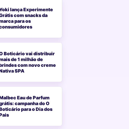
Yoki lança Experimente
Grátis com snacks da
marca para os
consumidores
O Boticário vai distribuir
mais de 1 milhão de
brindes com novo creme
Nativa SPA
Malbec Eau de Parfum
grátis: campanha do O
Boticário para o Dia dos
Pais