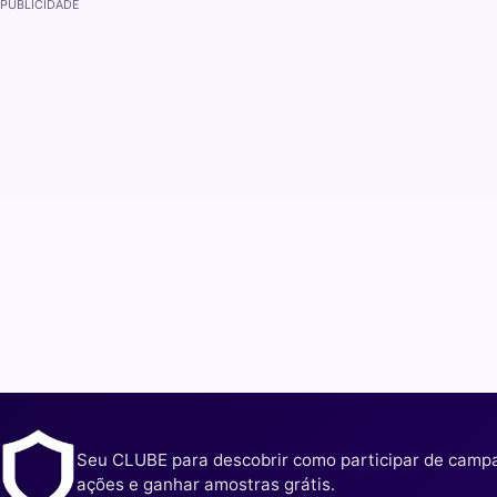
PUBLICIDADE
Seu CLUBE para descobrir como participar de camp
ações e ganhar amostras grátis.