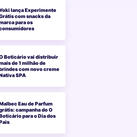
Yoki lança Experimente
Grátis com snacks da
marca para os
consumidores
O Boticário vai distribuir
mais de 1 milhão de
brindes com novo creme
Nativa SPA
Malbec Eau de Parfum
grátis: campanha do O
Boticário para o Dia dos
Pais